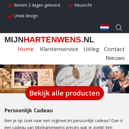
Binnen 2 dagen geleverd
Kleurecht
Uniek design
MIJN
HARTENWENS
.NL
Home
Klantenservice
Uitleg
Contact
Nieuws
Bekijk alle producten
Persoonlijk Cadeau
Ben je op zoek naar een orgineel en persoonlijk cadeau? Dan is
een cadeau van Mijnhartenwens precies wat je zoekt! Een