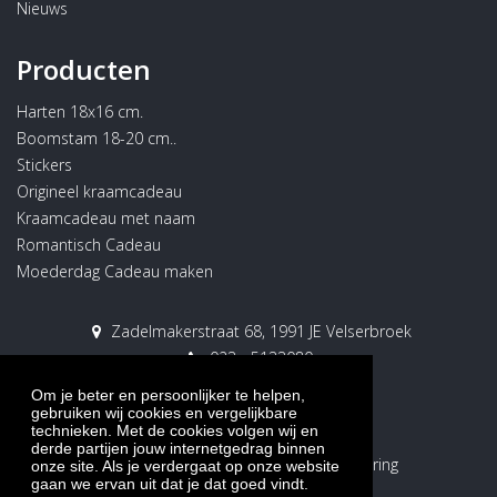
Nieuws
Producten
Harten 18x16 cm.
Boomstam 18-20 cm..
Stickers
Origineel kraamcadeau
Kraamcadeau met naam
Romantisch Cadeau
Moederdag Cadeau maken
Zadelmakerstraat 68, 1991 JE Velserbroek
023 - 5133080
023 - 5133089
Om je beter en persoonlijker te helpen,
graveer@graphicsign.nl
gebruiken wij cookies en vergelijkbare
technieken. Met de cookies volgen wij en
derde partijen jouw internetgedrag binnen
Algemene voorwaarden
|
Privacyverklaring
onze site. Als je verdergaat op onze website
gaan we ervan uit dat je dat goed vindt.